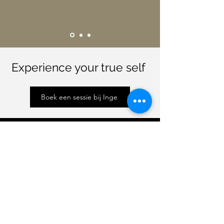
Experience your true self
Boek een sessie bij Inge
Praktisch
Wat mag ik verwachten tijdens
een sessie?
Een sessie duurt 1 uur,