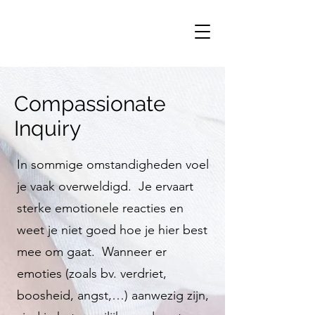
Compassionate
Inquiry
In sommige omstandigheden voel
je vaak overweldigd. Je ervaart
sterke emotionele reacties en
weet je niet goed hoe je hier best
mee om gaat. Wanneer er
emoties (zoals bv. verdriet,
boosheid, angst,…) aanwezig zijn,