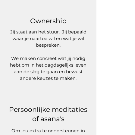
Ownership
Jij staat aan het stuur. Jij bepaald
waar je naartoe wil en wat je wil
bespreken.
We maken concreet wat jij nodig
hebt om in het dagdagelijks leven
aan de slag te gaan en bewust
andere keuzes te maken.
Persoonlijke meditaties
of asana's
Om jou extra te ondersteunen in