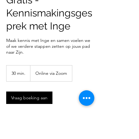
Kennismakingsges
prek met Inge
Maak kennis met Inge en samen voelen we
of we verdere stappen zetten op jouw pad
naar Zijn.
30 min.
3
Online via Zoom
0
m
i
n
Vraag boeking aan
.
Contactgegevens